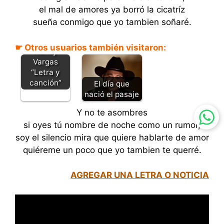
el mal de amores ya borró la cicatríz
Dime porque
sueña conmigo que yo tambien soñaré.
te
marchaste –
☛ Otros usuarios también visitaron:
Nancy
Vargas
“Letra y
canción”
El día que
nació el pasaje
Y no te asombres
si oyes tú nombre de noche como un rumor,
soy el silencio mira que quiere hablarte de amor
quiéreme un poco que yo tambien te querré.
AGREGAR UNA LETRA O NOTICIA