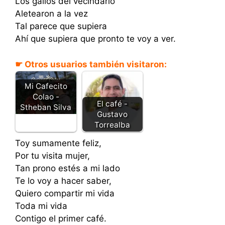
Los gallos del vecindario
Aletearon a la vez
Tal parece que supiera
Ahí que supiera que pronto te voy a ver.
☛ Otros usuarios también visitaron:
Mi Cafecito
Colao -
El café -
Stheban Silva
Gustavo
Torrealba
Toy sumamente feliz,
Por tu visita mujer,
Tan prono estés a mi lado
Te lo voy a hacer saber,
Quiero compartir mi vida
Toda mi vida
Contigo el primer café.