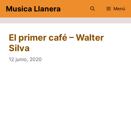
Saltar
Musica Llanera
Menú
al
contenido
El primer café – Walter
Silva
12 junio, 2020