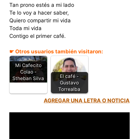
Tan prono estés a mi lado
Te lo voy a hacer saber,
Quiero compartir mi vida
Toda mi vida
Contigo el primer café.
☛ Otros usuarios también visitaron:
Mi Cafecito
Colao -
El café -
Stheban Silva
Gustavo
Torrealba
AGREGAR UNA LETRA O NOTICIA