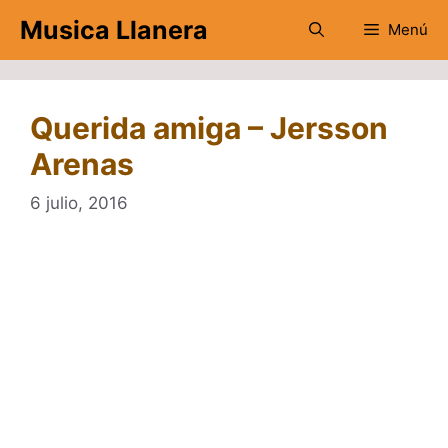
Saltar
Musica Llanera
Menú
al
contenido
Querida amiga – Jersson
Arenas
6 julio, 2016