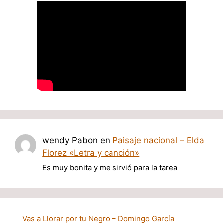
wendy Pabon
en
Paisaje nacional – Elda
Florez «Letra y canción»
Es muy bonita y me sirvió para la tarea
Vas a Llorar por tu Negro – Domingo García