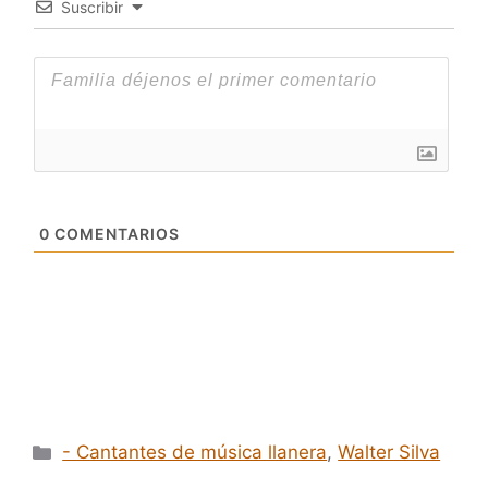
Suscribir
0
COMENTARIOS
Categorías
- Cantantes de música llanera
,
Walter Silva