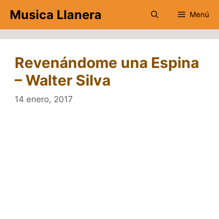
Saltar
Musica Llanera
Menú
al
contenido
Revenándome una Espina
– Walter Silva
14 enero, 2017