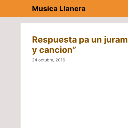
Saltar
Musica Llanera
al
contenido
Respuesta pa un juram
y cancion”
24 octubre, 2016