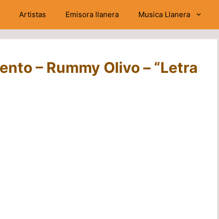
Artistas
Emisora llanera
Musica Llanera
ento – Rummy Olivo – “Letra