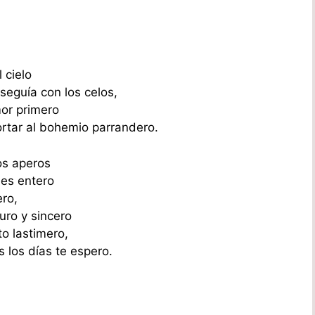
 cielo
 seguía con los celos,
or primero
ortar al bohemio parrandero.
os aperos
mes entero
ero,
uro y sincero
o lastimero,
 los días te espero.