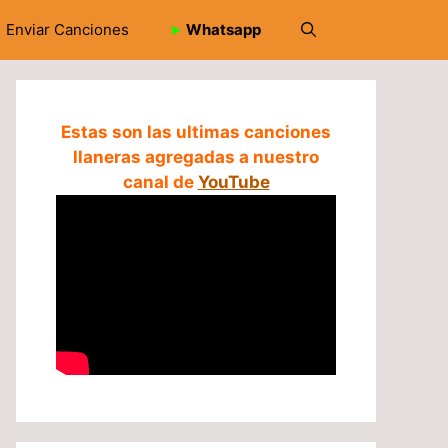
Enviar Canciones
➤
Whatsapp
Estas son las ultimas canciones
llaneras agregadas a nuestro
canal de
YouTube