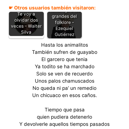
☛ Otros usuarios también visitaron:
Homenaje a los
Te voy a
grandes del
olvidar dos
folklore -
veces - Walter
Ezequiel
Silva
Gutiérrez
Hasta los animalitos
También sufren de guayabo
El garcero que tenia
Ya todito se ha marchado
Solo se ven de recuerdo
Unos palos chamuscados
No queda ni pa’ un remedio
Un chicuaco en esos caños.
Tiempo que pasa
quien pudiera detenerlo
Y devolverle aquellos tiempos pasados