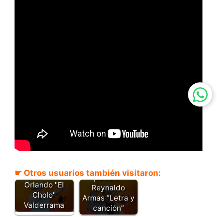
Bonguero del
Arauca rio y
☛ Otros usuarios también visitaron:
Casanare -
pueblo -
Orlando "El
Reynaldo
Cholo"
Armas “Letra y
Valderrama
canción”