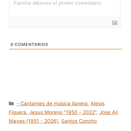
0
COMENTARIOS
Categorías
- Cantantes de música llanera
,
Alexis
Figuera
,
Jesus Moreno "1950 - 2022"
,
Jose Ali
Nieves (1951 - 2026)
,
Santos Concho