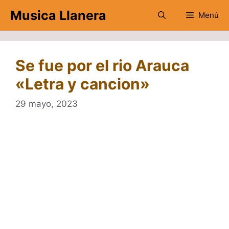
Saltar
Musica Llanera
Menú
al
contenido
Se fue por el rio Arauca
«Letra y cancion»
29 mayo, 2023