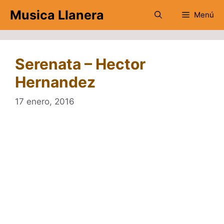
Saltar
Musica Llanera
Menú
al
contenido
Serenata – Hector
Hernandez
17 enero, 2016