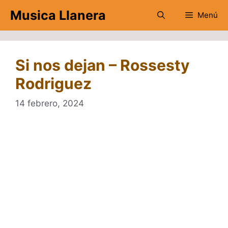
Saltar
Musica Llanera
Menú
al
contenido
Si nos dejan – Rossesty
Rodriguez
14 febrero, 2024