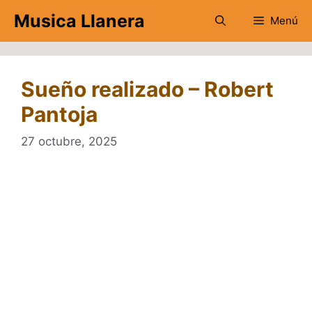
Saltar
Musica Llanera
Menú
al
contenido
Sueño realizado – Robert
Pantoja
27 octubre, 2025