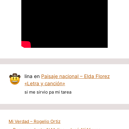
lina
en
Paisaje nacional – Elda Florez
«Letra y canción»
si me sirvio pa mi tarea
Mi Verdad – Rogelio Ortiz