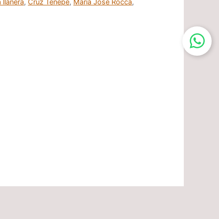
 llanera
,
Cruz Tenepe
,
Maria Jose Rocca
,