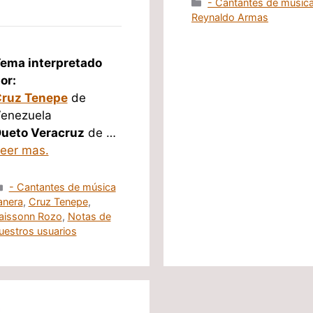
Categorías
- Cantantes de música
Reynaldo Armas
ema interpretado
or:
ruz Tenepe
de
enezuela
ueto Veracruz
de …
eer mas.
Categorías
- Cantantes de música
lanera
,
Cruz Tenepe
,
aissonn Rozo
,
Notas de
uestros usuarios