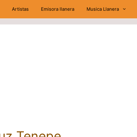
Artistas
Emisora llanera
Musica Llanera
uz Tenepe