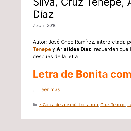
Silva, Cruz Tenepe, 
Díaz
7 abril, 2016
Autor: José Cheo Ramírez, interpretada 
Tenepe
y
Arístides Díaz
, recuerden que 
después de la letra.
Letra de Bonita com
…
Leer mas.
Categorías
- Cantantes de música llanera
,
Cruz Tenepe
,
L