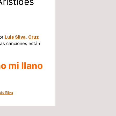
Arístides
por
Luis Silva
,
Cruz
las canciones están
o mi llano
uis Silva