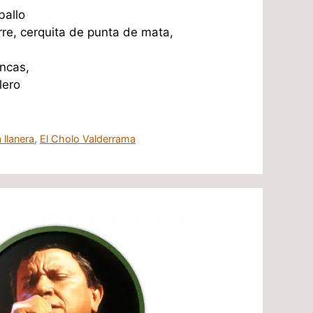
ballo
re, cerquita de punta de mata,
ncas,
lero
 llanera
,
El Cholo Valderrama