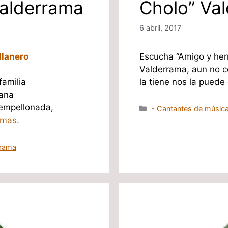
Valderrama
Cholo” Va
6 abril, 2017
llanero
Escucha “Amigo y her
Valderrama, aun no co
la tiene nos la pued
familia
ñana
 empellonada,
Categorías
- Cantantes de música
 mas.
rrama