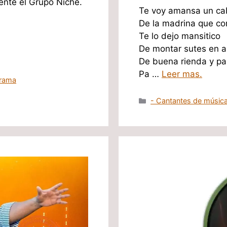
mente el Grupo Niche.
Te voy amansa un ca
De la madrina que cor
Te lo dejo mansitico
De montar sutes en a
De buena rienda y pa
Pa …
Leer mas.
rrama
Categorías
- Cantantes de música