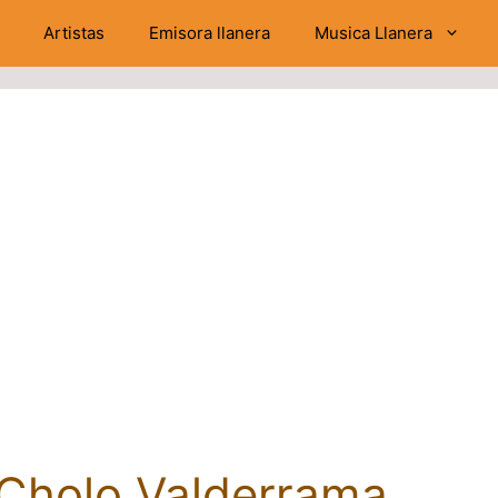
Artistas
Emisora llanera
Musica Llanera
 Cholo Valderrama