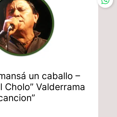
mansá un caballo –
l Cholo” Valderrama
 cancion”