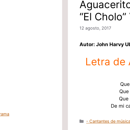
Aguacerit
“El Cholo”
12 agosto, 2017
Autor: John Harvy 
Letra de
Que 
Que 
Que 
De mi c
rrama
Categorías
- Cantantes de música