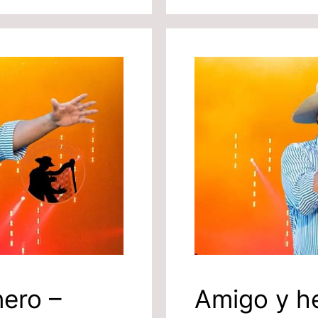
nero –
Amigo y h