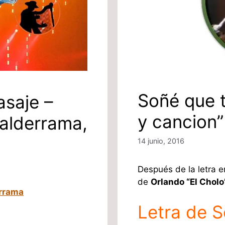
Soñé que t
asaje –
y cancion”
Valderrama,
14 junio, 2016
Después de la letra e
de
Orlando “El Chol
errama
Letra de 