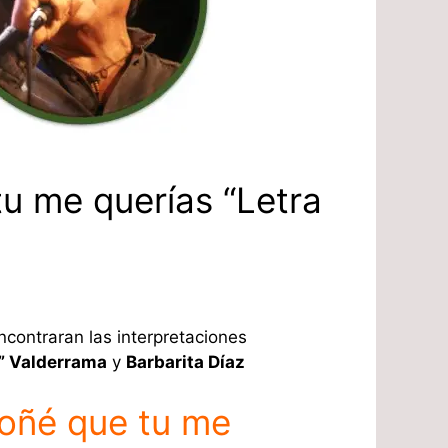
u me querías “Letra
ncontraran las interpretaciones
o” Valderrama
y
Barbarita Díaz
Soñé que tu me