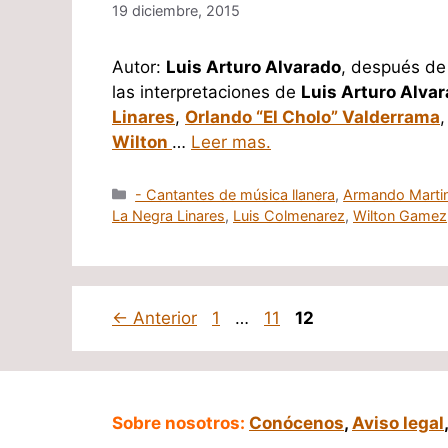
19 diciembre, 2015
Autor:
Luis Arturo Alvarado
, después de 
las interpretaciones de
Luis Arturo Alva
Linares
,
Orlando “El Cholo” Valderrama
Wilton
…
Leer mas.
Categorías
- Cantantes de música llanera
,
Armando Marti
La Negra Linares
,
Luis Colmenarez
,
Wilton Gamez
Página
Página
Página
←
Anterior
1
…
11
12
Sobre nosotros:
Conócenos
,
Aviso legal