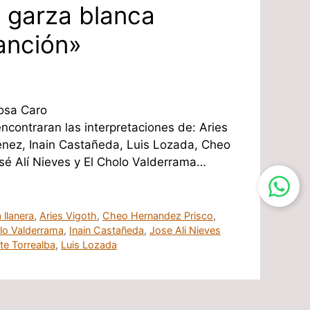
 garza blanca
anción»
Sosa Caro
encontraran las interpretaciones de: Aries
ménez, Inain Castañeda, Luis Lozada, Cheo
sé Alí Nieves y El Cholo Valderrama…
 llanera
,
Aries Vigoth
,
Cheo Hernandez Prisco
,
lo Valderrama
,
Inain Castañeda
,
Jose Ali Nieves
te Torrealba
,
Luis Lozada