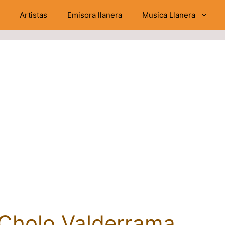
Artistas
Emisora llanera
Musica Llanera
 Cholo Valderrama