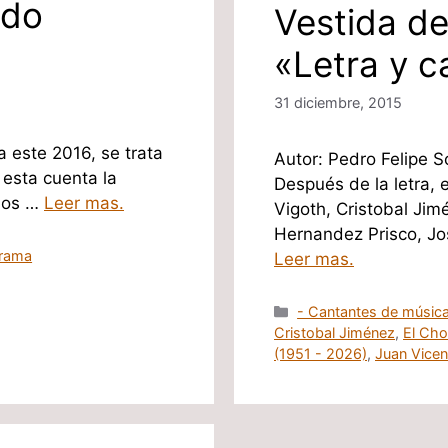
ndo
Vestida de
«Letra y c
31 diciembre, 2015
 este 2016, se trata
Autor: Pedro Felipe 
 esta cuenta la
Después de la letra, 
 dos …
Leer mas.
Vigoth, Cristobal Ji
Hernandez Prisco, Jo
rrama
Leer mas.
Categorías
- Cantantes de música
Cristobal Jiménez
,
El Cho
(1951 - 2026)
,
Juan Vicen