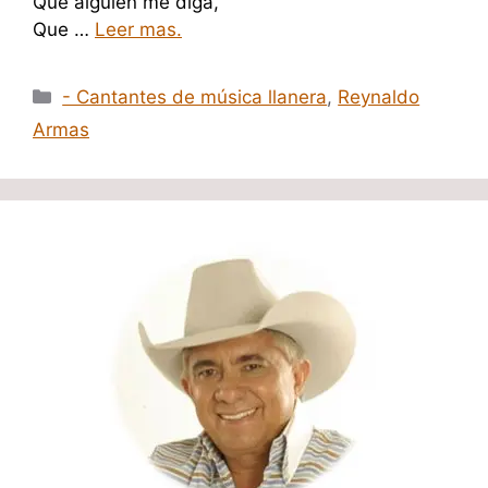
Que alguien me diga,
Que …
Leer mas.
Categorías
- Cantantes de música llanera
,
Reynaldo
Armas