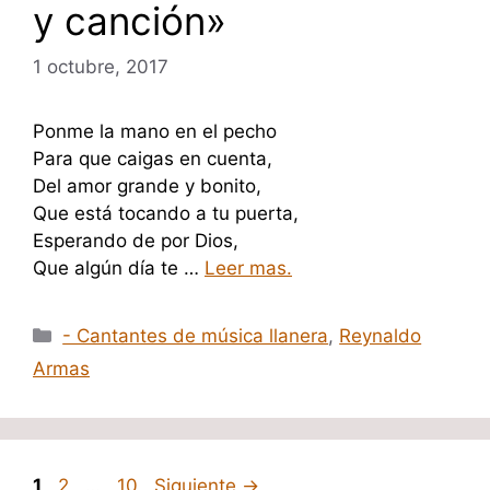
y canción»
1 octubre, 2017
Ponme la mano en el pecho
Para que caigas en cuenta,
Del amor grande y bonito,
Que está tocando a tu puerta,
Esperando de por Dios,
Que algún día te …
Leer mas.
Categorías
- Cantantes de música llanera
,
Reynaldo
Armas
Página
Página
Página
1
2
…
10
Siguiente
→