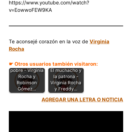
https://www.youtube.com/watch?
v=EowwoFEW9KA
Te aconsejé corazón en la voz de
Virginia
Rocha
☛ Otros usuarios también visitaron:
El rico y la
pobre - Virginia
El muchacho y
Rocha y
la patrona -
Robinson
Virginia Rocha
Gómez…
y Freddy…
AGREGAR UNA LETRA O NOTICIA