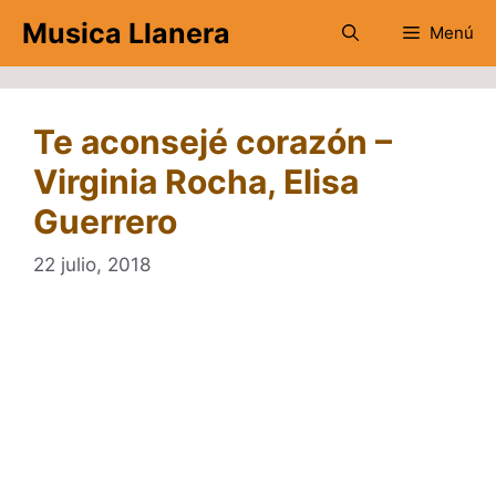
Saltar
Musica Llanera
Menú
al
contenido
Te aconsejé corazón –
Virginia Rocha, Elisa
Guerrero
22 julio, 2018