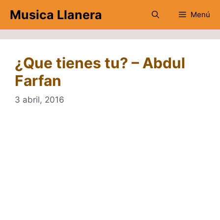
Saltar
Musica Llanera
Menú
al
contenido
¿Que tienes tu? – Abdul
Farfan
3 abril, 2016