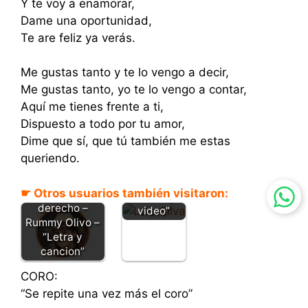
Y te voy a enamorar,
Dame una oportunidad,
Te are feliz ya verás.
Me gustas tanto y te lo vengo a decir,
Me gustas tanto, yo te lo vengo a contar,
Aquí me tienes frente a ti,
Dispuesto a todo por tu amor,
Dime que sí, que tú también me estas
queriendo.
Piel canela
– Luis Silva
☛ Otros usuarios también visitaron:
Solo tu tienes
“Letra y
derecho –
video”
Rummy Olivo –
“Letra y
cancion”
CORO:
“Se repite una vez más el coro”