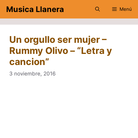
Saltar
Musica Llanera
Menú
al
contenido
Un orgullo ser mujer –
Rummy Olivo – “Letra y
cancion”
3 noviembre, 2016