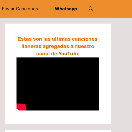
Enviar Canciones
➤
Whatsapp
Estas son las ultimas canciones
llaneras agregadas a nuestro
canal de
YouTube