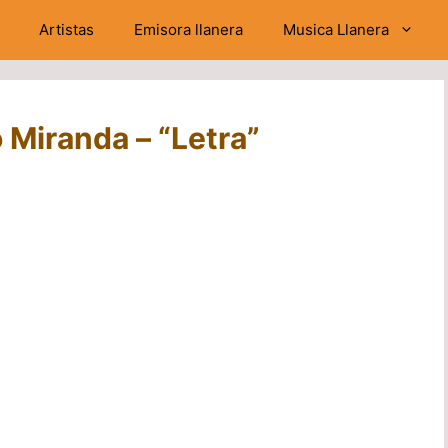
Artistas
Emisora llanera
Musica Llanera
 Miranda – “Letra”