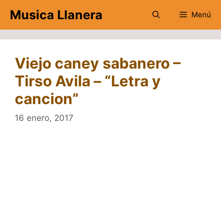
Saltar
Musica Llanera
Menú
al
contenido
Viejo caney sabanero –
Tirso Avila – “Letra y
cancion”
16 enero, 2017