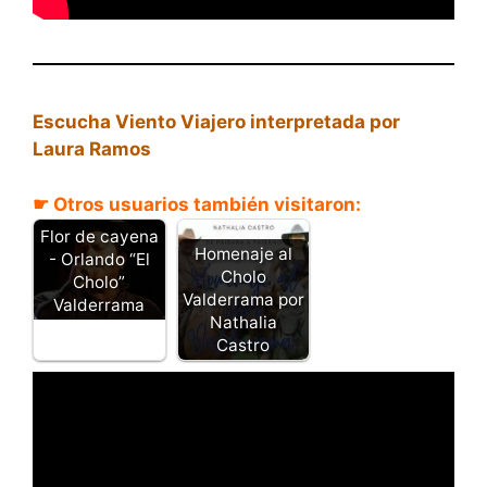
Escucha Viento Viajero interpretada por
Laura Ramos
☛ Otros usuarios también visitaron:
Flor de cayena
Homenaje al
- Orlando “El
Cholo
Cholo”
Valderrama por
Valderrama
Nathalia
Castro