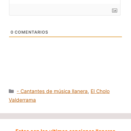
0
COMENTARIOS
Categorías
- Cantantes de música llanera
,
El Cholo
Valderrama