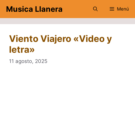
Saltar
Musica Llanera
Menú
al
contenido
Viento Viajero «Video y
letra»
11 agosto, 2025