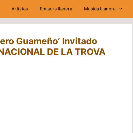
Artistas
Emisora llanera
Musica Llanera
lero Guameño’ Invitado
L NACIONAL DE LA TROVA