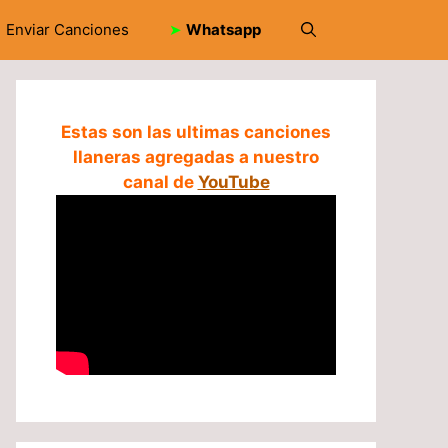
Enviar Canciones
➤
Whatsapp
Estas son las ultimas canciones
llaneras agregadas a nuestro
canal de
YouTube