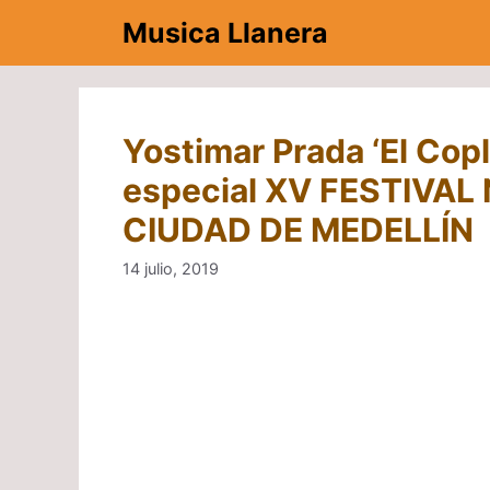
Saltar
Musica Llanera
al
contenido
Yostimar Prada ‘El Cop
especial XV FESTIVA
CIUDAD DE MEDELLÍN
14 julio, 2019