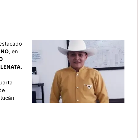
destacado
ANO
, en
O
LLENATA
.
cuarta
 de
utucán