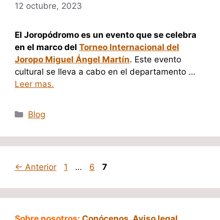
12 octubre, 2023
El Joropódromo es un evento que se celebra
en el marco del
Torneo Internacional del
Joropo Miguel Ángel Martín
. Este evento
cultural se lleva a cabo en el departamento …
Leer mas.
Categorías
Blog
Página
Página
Página
←
Anterior
1
…
6
7
Sobre nosotros:
Conócenos
,
Aviso legal
,