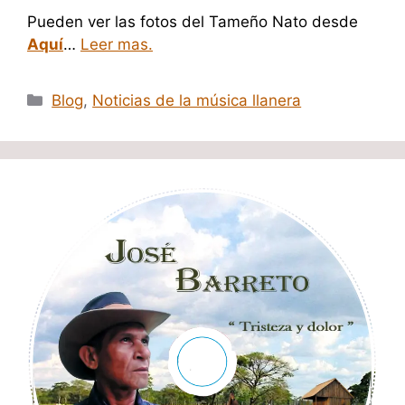
Pueden ver las fotos del Tameño Nato desde
Aquí
…
Leer mas.
Categorías
Blog
,
Noticias de la música llanera