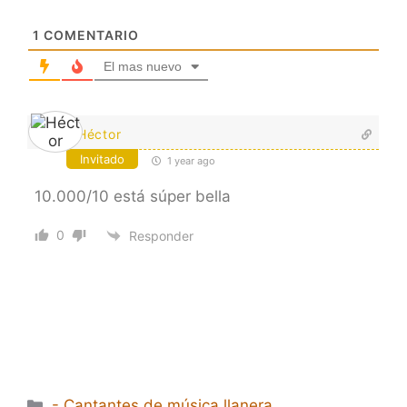
1
COMENTARIO
El mas nuevo
Héctor
Invitado
1 year ago
10.000/10 está súper bella
0
Responder
Categorías
- Cantantes de música llanera