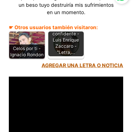
un beso tuyo destruiría mis sufrimientos
en un momento.
☛ Otros usuarios también visitaron:
Amiga y
confidente -
Luis Enrique
Zaccaro -
Celos por ti -
"Letra,…
Ignacio Rondon
AGREGAR UNA LETRA O NOTICIA