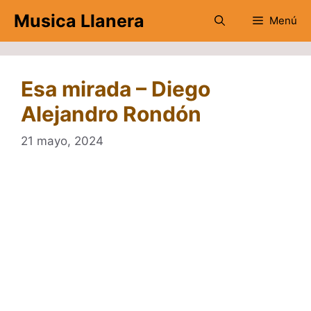
Saltar
Musica Llanera
Menú
al
contenido
Esa mirada – Diego
Alejandro Rondón
21 mayo, 2024