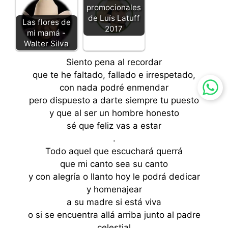
promocionales
de Luís Latuff
Las flores de
2017
mi mamá -
Walter Silva
Siento pena al recordar
que te he faltado, fallado e irrespetado,
con nada podré enmendar
pero dispuesto a darte siempre tu puesto
y que al ser un hombre honesto
sé que feliz vas a estar
.
Todo aquel que escuchará querrá
que mi canto sea su canto
y con alegría o llanto hoy le podrá dedicar
y homenajear
a su madre si está viva
o si se encuentra allá arriba junto al padre
celestial