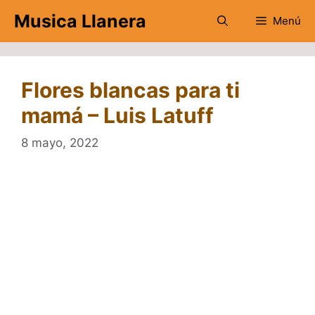
Saltar
Musica Llanera
Menú
al
contenido
Flores blancas para ti
mamá – Luis Latuff
8 mayo, 2022