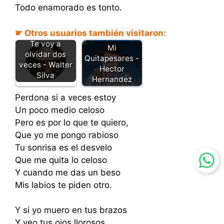
Todo enamorado es tonto.
☛ Otros usuarios también visitaron:
Te voy a
Mi
olvidar dos
Quitapesares -
veces - Walter
Hector
Silva
Hernandez
Perdona si a veces estoy
Un poco medio celoso
Pero es por lo que te quiero,
Que yo me pongo rabioso
Tu sonrisa es el desvelo
Que me quita lo celoso
Y cuando me das un beso
Mis labios te piden otro.
Y si yo muero en tus brazos
Y veo tus ojos llorosos