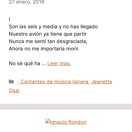
27 enero, 2016
I
Son las seis y media y no has llegado
Nuestro avión ya tiene que partir
Nunca me sentí tan desgraciada,
Ahora no me importaría morir.
No sé qué ha …
Leer mas.
Categorías
- Cantantes de música llanera
,
Jeanette
Osal