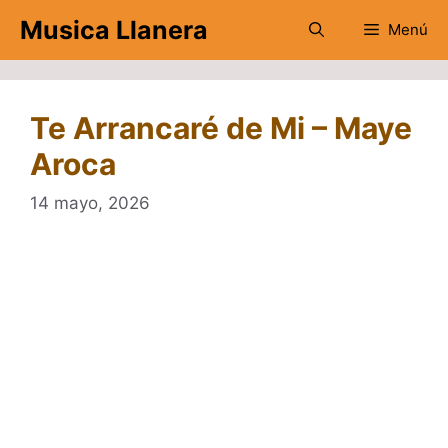
Saltar
Musica Llanera
Menú
al
contenido
Te Arrancaré de Mi – Maye
Aroca
14 mayo, 2026