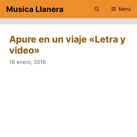
Saltar
Musica Llanera
Menú
al
contenido
Apure en un viaje «Letra y
video»
16 enero, 2016