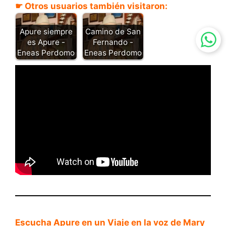
☛ Otros usuarios también visitaron:
Apure siempre
Camino de San
es Apure -
Fernando -
Eneas Perdomo
Eneas Perdomo
Escucha Apure en un Viaje en la voz de
Mary