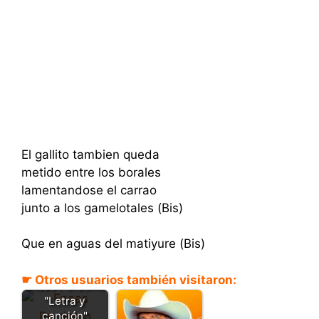
El gallito tambien queda
metido entre los borales
lamentandose el carrao
junto a los gamelotales (Bis)
Que en aguas del matiyure (Bis)
Semana santa
en Achaguas -
☛ Otros usuarios también visitaron:
Eneas Perdomo
"Letra y
canción"