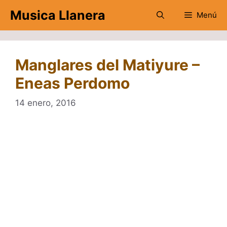
Saltar
Musica Llanera
Menú
al
contenido
Manglares del Matiyure –
Eneas Perdomo
14 enero, 2016