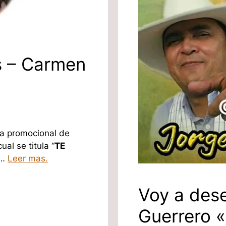
s – Carmen
ma promocional de
 cual se titula “
TE
 …
Leer mas.
Voy a des
Guerrero 