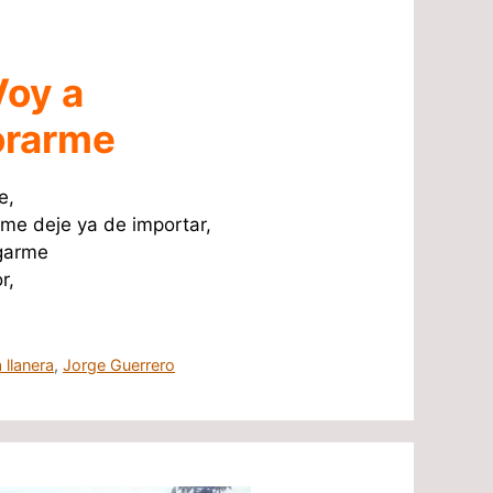
Voy a
rarme
e,
me deje ya de importar,
garme
r,
 llanera
,
Jorge Guerrero