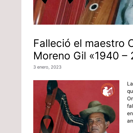
Falleció el maestro
Moreno Gil «1940 –
3 enero, 2023
La
qu
Om
fa
en
am