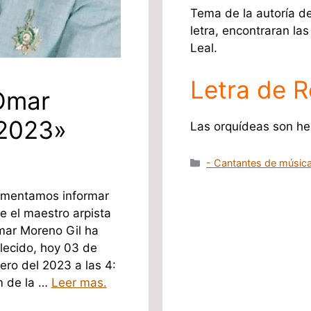
Tema de la autoría de
letra, encontraran las
Leal.
Letra de R
 Omar
 2023»
Las orquídeas son h
Categorías
- Cantantes de música
mentamos informar
e el maestro arpista
ar Moreno Gil ha
llecido, hoy 03 de
ero del 2023 a las 4:
 de la …
Leer mas.