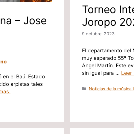
Torneo Int
ana – Jose
Joropo 20
9 octubre, 2023
El departamento del M
muy esperado 55º Tor
eno
Ángel Martín. Este e
sin igual para …
Leer
ó en el Baúl Estado
ido arpistas tales
Categorías
Noticias de la música l
mas.