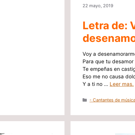
22 mayo, 2019
Letra de: 
desenamo
Voy a desenamorarm
Para que tu desamor 
Te empeñas en casti
Eso me no causa dolo
Y a ti no …
Leer mas.
Categorías
- Cantantes de música