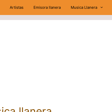
Artistas
Emisora llanera
Musica Llanera
ica llanera