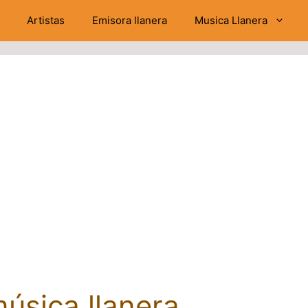
Artistas
Emisora llanera
Musica Llanera
úsica llanera