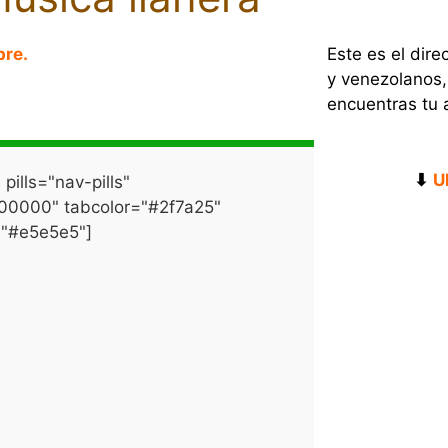
bre.
Este es el dir
y venezolanos,
encuentras tu 
⬇
U
pills="nav-pills"
000000" tabcolor="#2f7a25"
="#e5e5e5"]