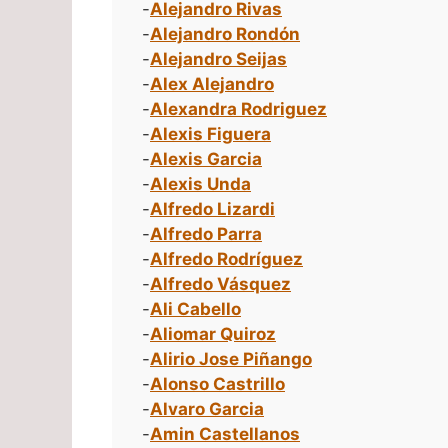
-
Alejandro Rivas
-
Alejandro Rondón
-
Alejandro Seijas
-
Alex Alejandro
-
Alexandra Rodriguez
-
Alexis Figuera
-
Alexis Garcia
-
Alexis Unda
-
Alfredo Lizardi
-
Alfredo Parra
-
Alfredo Rodríguez
-
Alfredo Vásquez
-
Ali Cabello
-
Aliomar Quiroz
-
Alirio Jose Piñango
-
Alonso Castrillo
-
Alvaro Garcia
-
Amin Castellanos