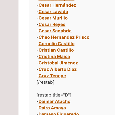
-
Cesar Hernández
-
Cesar Lavado
-
Cesar Murillo
-
Cesar Reyes
-
Cesar Sanabria
-
Cheo Hernandez Prisco
-
Cornelio Castillo
-
Cristian Castillo
-
Cristina Maica
-
Cristobal Jiménez
-
Cruz Alberto Diaz
-
Cruz Tenepe
[/restab]
[restab title="D"]
-
Daimar Atacho
-
Dairo Amaya
-
Damaso Figueredo