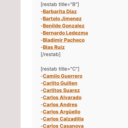
[restab title="B"]
-
Barbarita Díaz
-
Bartolo Jimenez
-
Benilde Gonzalez
-
Bernardo Ledezma
-
Bladimir Pacheco
-
Blas Ruiz
[/restab]
[restab title="C"]
-
Camilo Guerrero
-
Carlito Guillen
-
Carlitos Suarez
-
Carlos Alvarado
-
Carlos Andres
-
Carlos Argüello
-
Carlos Calzadilla
-
Carlos Casanova