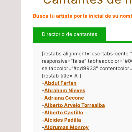
Busca tu artista por la inicial de su nom
Directorio de cantantes
[restabs alignment="osc-tabs-center" 
responsive="false" tabheadcolor="#
seltabcolor="#dd9933" contentcolor
[restab title="A"]
-
Abdul Farfan
-
Abraham Nieves
-
Adriana Cecone
-
Alberto Arvelo Torrealba
-
Alberto Castillo
-
Alcides Padilla
-
Aldrumas Monroy